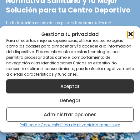
Normativa Sanitaria y la Mejor
Solución para tu Centro Deportivo
La hidratación es uno de los pilares fundamentales del
rendimiento deportivo. Sin embargo, muchos centros deportivos y
Gestiona tu privacidad
gimnasios subestiman la importancia de ofrecer agua de
Para ofrecer las mejores experiencias, utilizamos tecnologías
como las cookies para almacenar y/o acceder a la información
18 de mayo de 2026
del dispositivo. El consentimiento de estas tecnologías nos
permitirá procesar datos como el comportamiento de
navegación o las identificaciones únicas en este sitio. No
consentir o retirar el consentimiento, puede afectar negativamente
a ciertas características y funciones.
AGUA FILTRADA
Aceptar
Denegar
Administrar opciones
Política de Cookies
Política de privacidad
Impressum