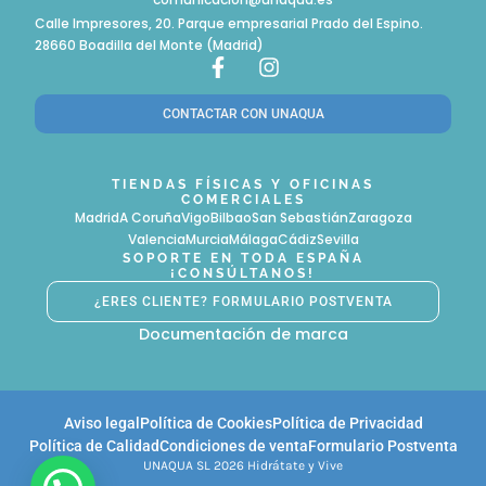
Calle Impresores, 20. Parque empresarial Prado del Espino.
28660 Boadilla del Monte (Madrid)
F
I
a
n
c
s
CONTACTAR CON UNAQUA
e
t
b
a
o
g
TIENDAS FÍSICAS Y OFICINAS
o
r
COMERCIALES
k
a
Madrid
A Coruña
Vigo
Bilbao
San Sebastián
Zaragoza
-
m
Valencia
Murcia
Málaga
Cádiz
Sevilla
f
SOPORTE EN TODA ESPAÑA
¡CONSÚLTANOS!
¿ERES CLIENTE? FORMULARIO POSTVENTA
Documentación de marca
Aviso legal
Política de Cookies
Política de Privacidad
Política de Calidad
Condiciones de venta
Formulario Postventa
UNAQUA SL 2026 Hidrátate y Vive