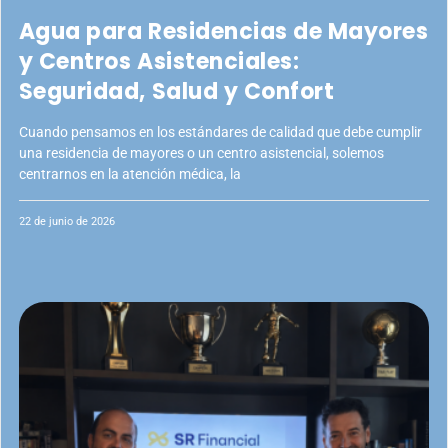
Agua para Residencias de Mayores
y Centros Asistenciales:
Seguridad, Salud y Confort
Cuando pensamos en los estándares de calidad que debe cumplir
una residencia de mayores o un centro asistencial, solemos
centrarnos en la atención médica, la
22 de junio de 2026